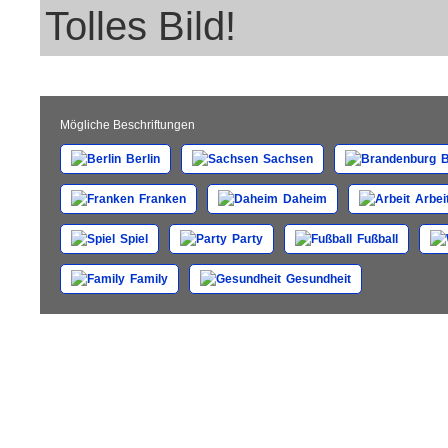
Tolles Bild!
Mögliche Beschriftungen
Berlin
Sachsen
B
Franken
Daheim
Arbei
Spiel
Party
Fußball
Family
Gesundheit